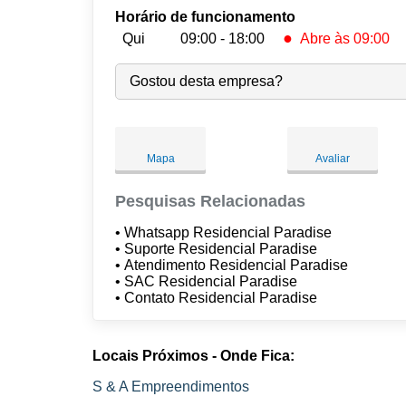
Horário de funcionamento
●
Qui
09:00 - 18:00
Abre às 09:00
Seg:
09:00
-
18:00
Gostou desta empresa?
Ter:
09:00
-
18:00
Qua:
09:00
-
18:00
●
Qui:
09:00
-
18:00
Abre às 09:00
Mapa
Avaliar
Sex:
09:00
-
18:00
Sáb:
Fechado
Pesquisas Relacionadas
Dom:
Fechado
• Whatsapp Residencial Paradise
• Suporte Residencial Paradise
• Atendimento Residencial Paradise
• SAC Residencial Paradise
• Contato Residencial Paradise
Locais Próximos - Onde Fica:
S & A Empreendimentos