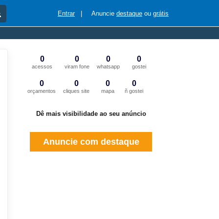
Entrar
|
Anuncie
destaque
ou
grátis
0
0
0
0
acessos
viram fone
whatsapp
gostei
0
0
0
0
orçamentos
cliques site
mapa
ñ gostei
Dê mais visibilidade ao seu anúncio
Anuncie com destaque