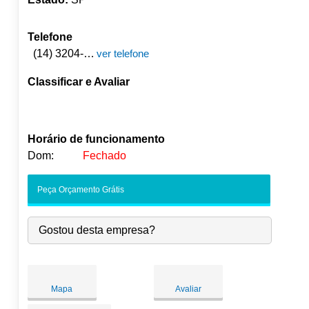
Telefone
(14) 3204-8604
ver telefone
Classificar e Avaliar
Horário de funcionamento
Dom:
Fechado
Seg:
09:00
-
18:00
Peça Orçamento Grátis
Ter:
09:00
-
18:00
Qua:
09:00
-
18:00
Gostou desta empresa?
Qui:
09:00
-
18:00
Sex:
09:00
-
18:00
Sáb:
Fechado
Dom:
Fechado
Mapa
Avaliar