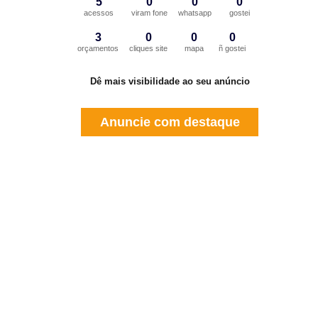
5
0
0
0
acessos
viram fone
whatsapp
gostei
3
0
0
0
orçamentos
cliques site
mapa
ñ gostei
Dê mais visibilidade ao seu anúncio
Anuncie com destaque