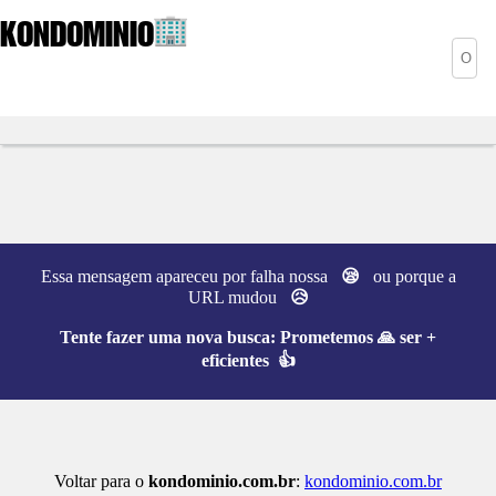
KONDOMINIO
Essa mensagem apareceu por falha nossa
😪
ou porque a
URL mudou
😥
Tente fazer uma nova busca:
Prometemos 🙏 ser +
eficientes 👍
Voltar para o
kondominio.com.br
:
kondominio.com.br